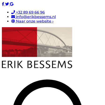
+32 89 69 66 96
info@erikbessems.nl
Naar onze website ›