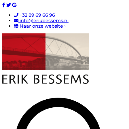
+32 89 69 66 96
info@erikbessems.nl
Naar onze website ›