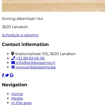
Koning Albertlaan 144
3620 Lanaken
Schedule a viewing
Contact information
Stationsstraat 105, 3620 Lanaken
+32 89 69 66 96
info@erikbessems.nl
www.erikbessems.be
Navigation
Home
Media
In the area