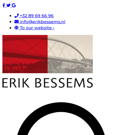
+32 89 69 66 96
info@erikbessems.nl
To our website ›