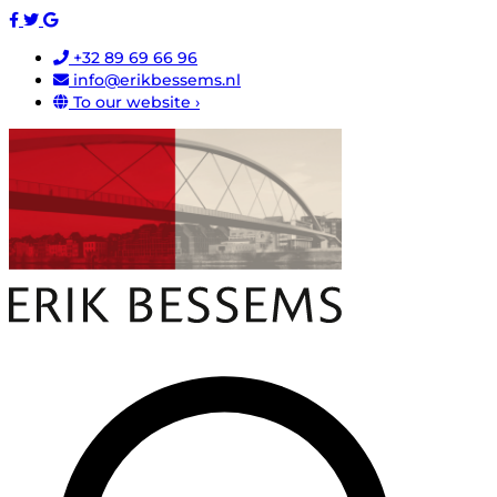
+32 89 69 66 96
info@erikbessems.nl
To our website ›